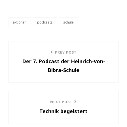
aktionen
podcasts
schule
categories
Beitragsnavigation
PREV POST
Previous
Der 7. Podcast der Heinrich-von-
Post
Bibra-Schule
NEXT POST
Next
Technik begeistert
Post